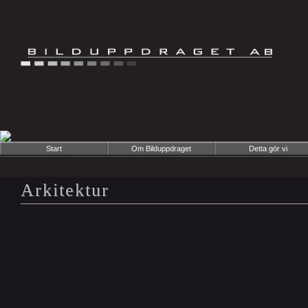
Start
Om Bilduppdraget
Detta gör vi
Arkitektur